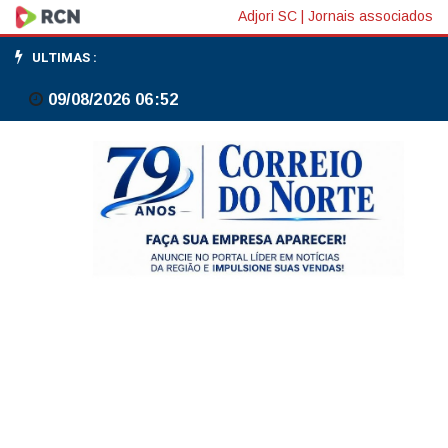
Ratinho
Adjori SC
|
Jornais associados
responderá
ULTIMAS :
no
09/08/2026 06:52
TRE-
SP
por
violência
política
contra
deputada