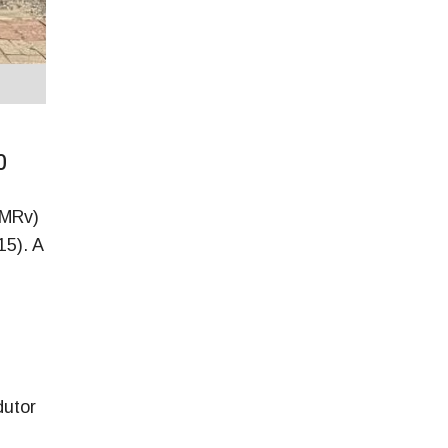
0
PMRv)
15). A
dutor