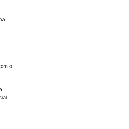
na
 com o
a
ial