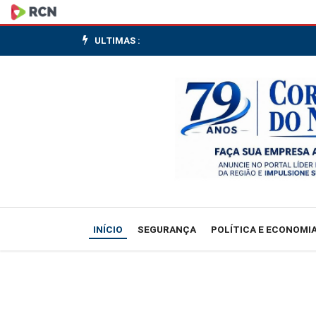
Carga
de
ULTIMAS :
maconha
é
apreendida
em
operação
conjunta
INÍCIO
SEGURANÇA
POLÍTICA E ECONOMI
no
Planalto