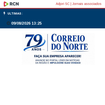
PF
Adjori SC
|
Jornais associados
prendeu
ULTIMAS :
13
09/08/2026 13:25
pessoas
em
operações
contra fraudes
no
Master
e