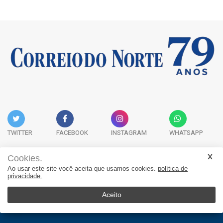
TWITTER
FACEBOOK
INSTAGRAM
WHATSAPP
Cookies.
Ao usar este site você aceita que usamos cookies.
política de
Acervo Digital
Fale Conosco
Quem Somos
privacidade.
JORNAL CORREIO DO NORTE - Whatsapp: 47 9 8865-7880
Aceito
© 2026, Jornal Correio do Norte. Todos os direitos reservados