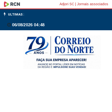
MPRJ
Adjori SC
|
Jornais associados
denuncia
ULTIMAS :
policiais
06/08/2026 04:48
por
crimes
durante
operação
em
favelas
do