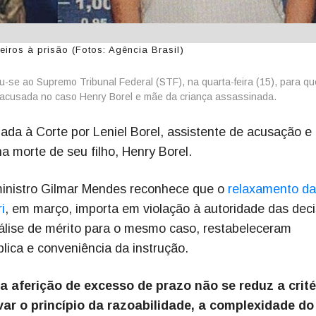
ros à prisão (Fotos: Agência Brasil)
-se ao Supremo Tribunal Federal (STF), na quarta-feira (15), para qu
, acusada no caso Henry Borel e mãe da criança assassinada.
da à Corte por Leniel Borel, assistente de acusação e
a morte de seu filho, Henry Borel.
nistro Gilmar Mendes reconhece que o
relaxamento da
i
, em março, importa em violação à autoridade das dec
álise de mérito para o mesmo caso, restabeleceram
lica e conveniência da instrução.
 aferição de excesso de prazo não se reduz a crité
r o princípio da razoabilidade, a complexidade do 