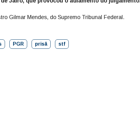
 de Jairo, que provocou o adiamento do julgamento
istro Gilmar Mendes, do Supremo Tribunal Federal.
s
PGR
prisã
stf