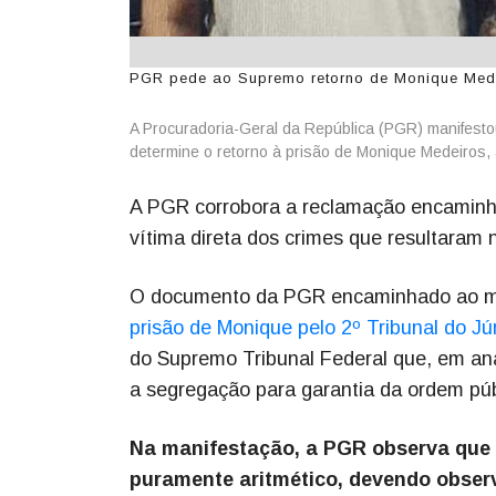
PGR pede ao Supremo retorno de Monique Medei
A Procuradoria-Geral da República (PGR) manifestou
determine o retorno à prisão de Monique Medeiros
A PGR corrobora a reclamação encaminha
vítima direta dos crimes que resultaram n
O documento da PGR encaminhado ao mi
prisão de Monique pelo 2º Tribunal do Júr
do Supremo Tribunal Federal que, em an
a segregação para garantia da ordem púb
Na manifestação, a PGR observa que a
puramente aritmético, devendo observa