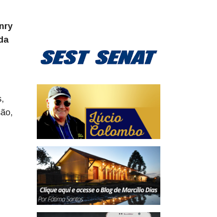
enry
da
,
são,