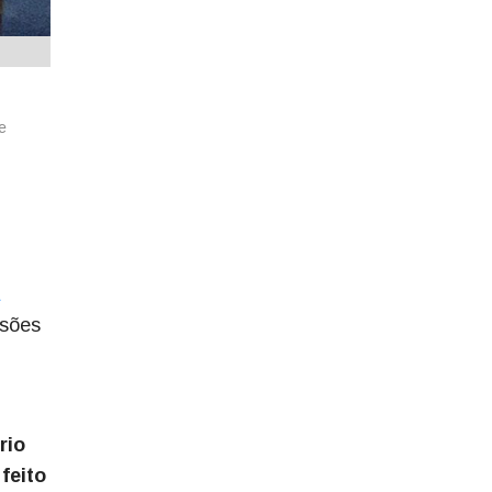
e
isões
rio
feito