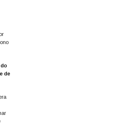
or
dono
 do
e de
era
mar
e