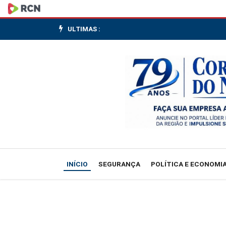
PGR
pede
ULTIMAS :
ao
Supremo
retorno
de
Monique
Medeiros
INÍCIO
SEGURANÇA
POLÍTICA E ECONOMI
à
prisão