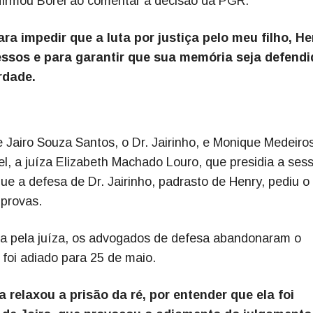
 afirmou Borel ao comentar a decisão da PGR.
ara impedir que a luta por justiça pelo meu filho, H
essos e para garantir que sua memória seja defendi
rdade.
 Jairo Souza Santos, o Dr. Jairinho, e Monique Medeiros
, a juíza Elizabeth Machado Louro, que presidia a ses
e a defesa de Dr. Jairinho, padrasto de Henry, pediu o
s provas.
sa pela juíza, os advogados de defesa abandonaram o
 foi adiado para 25 de maio.
 relaxou a prisão da ré, por entender que ela foi