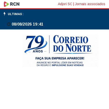
STF:
Adjori SC
|
Jornais associados
julgamento
ULTIMAS :
sobre
08/08/2026 19:41
prisão
de
ex-
presidente
do
BRB
começa