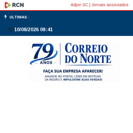
Samarco
Adjori SC
|
Jornais associados
reabre
ULTIMAS :
programa
10/08/2026 08:41
de
indenizações
por
45
dias