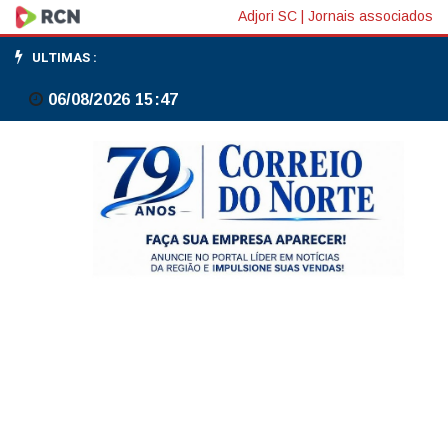
Caminhonete
Adjori SC
|
Jornais associados
é
ULTIMAS :
furtada
06/08/2026 15:47
durante
Festa
do
Tropeiro
em
Monte
Castelo