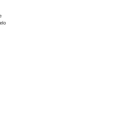
e
elo