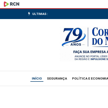
Vorcaro
é
ULTIMAS :
transferido
para
carceragem
da
superintendência
da
INÍCIO
SEGURANÇA
POLÍTICA E ECONOMI
PF