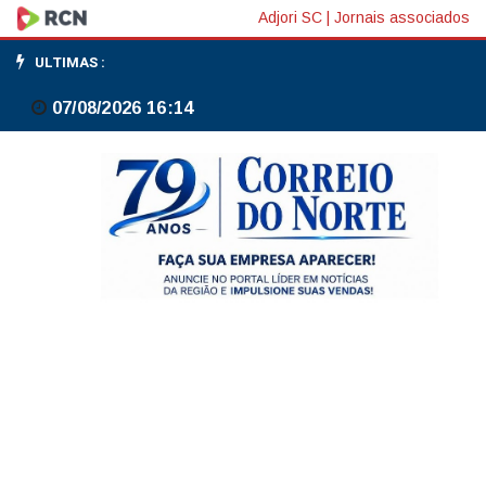
Condenado
Adjori SC
|
Jornais associados
por
ULTIMAS :
estupro
07/08/2026 16:14
é
preso
pela
Polícia
Militar
na
BR-