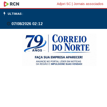
Operação
Adjori SC
|
Jornais associados
entre
ULTIMAS :
polícias
07/08/2026 02:12
de
SC
e
PR
apreende
carga
de