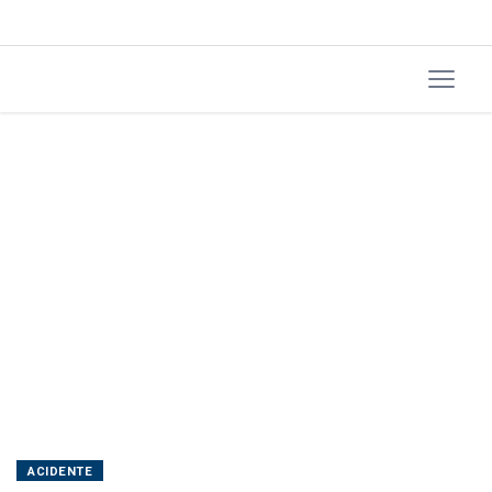
Rua
Vidal
Ramos
ACIDENTE