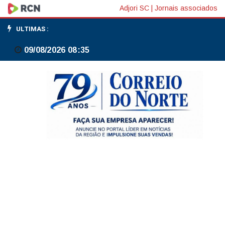
Carro
Adjori SC
|
Jornais associados
é
ULTIMAS :
atingido
09/08/2026 08:35
por
Jeep
ao
sair
de
estacionamento
na