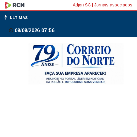
Adolescente
Adjori SC
|
Jornais associados
de
ULTIMAS :
13
08/08/2026 07:56
anos
é
expulsa
de
casa
e
caso