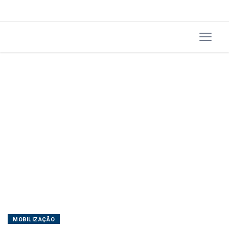
mobiliza
Polícia
Militar
e
Conselho
Tutelar
em
Itaiópolis
MOBILIZAÇÃO