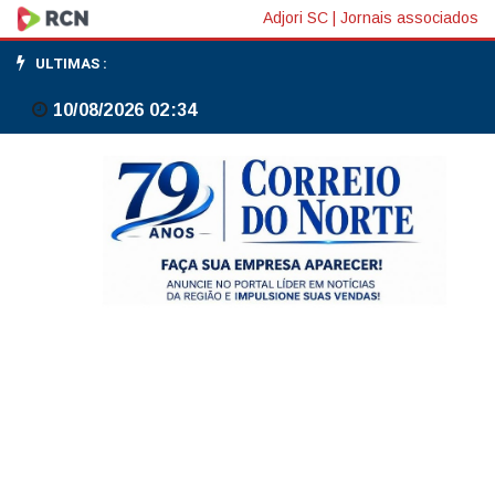
Dino
Adjori SC
|
Jornais associados
pede
ULTIMAS :
que
10/08/2026 02:34
Câmara
explique
viagem
de
Mário
Frias
ao