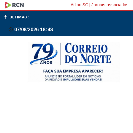
Ciclista
Adjori SC
|
Jornais associados
cai
ULTIMAS :
após
07/08/2026 18:48
se
enroscar
em
carro
na
Avenida
Rigesa