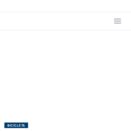
em
Três
Barras
BICICLETA