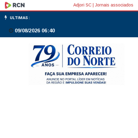
STF
Adjori SC
|
Jornais associados
forma
ULTIMAS :
maioria
09/08/2026 06:40
para
tornar
réus
acusados
de
obstruir
caso