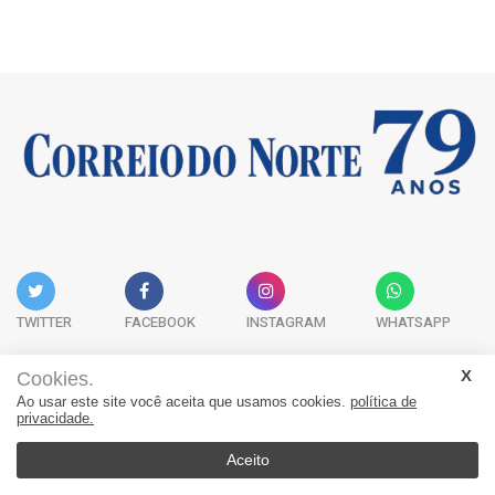
TWITTER
FACEBOOK
INSTAGRAM
WHATSAPP
Cookies.
Ao usar este site você aceita que usamos cookies.
política de
Acervo Digital
Fale Conosco
Quem Somos
privacidade.
JORNAL CORREIO DO NORTE - Whatsapp: 47 9 8865-7880
Aceito
© 2026, Jornal Correio do Norte. Todos os direitos reservados