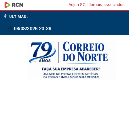
TSE
Adjori SC
|
Jornais associados
define
ULTIMAS :
ministros
08/08/2026 20:39
que
vão
julgar
processos
de
presidenciáveis