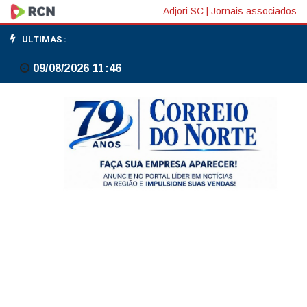
Motorista
Adjori SC
|
Jornais associados
sem
ULTIMAS :
carteira
09/08/2026 11:46
bate
em
carros
estacionados
em
Canoinhas