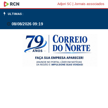
Explosão
Adjori SC
|
Jornais associados
de
ULTIMAS :
galão
08/08/2026 09:19
deixa
duas
pessoas
feridas
em
Canoinhas