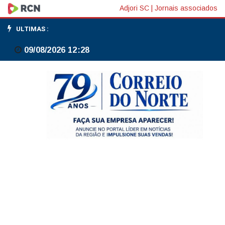
Caso
Adjori SC
|
Jornais associados
Henry:
ULTIMAS :
julgamento
09/08/2026 12:28
é
suspenso
e
será
retomado
nesta
terça-