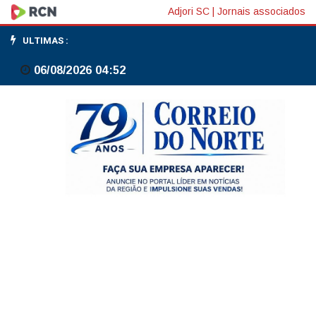
Menino
Adjori SC
|
Jornais associados
de
ULTIMAS :
12
06/08/2026 04:52
anos
morre
após
ser
atropelado
em
Porto