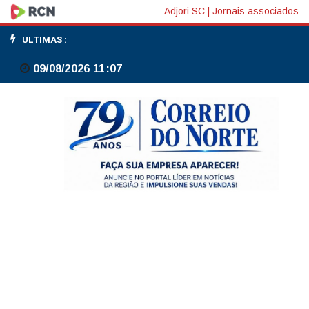
Operação
Adjori SC
|
Jornais associados
contra
ULTIMAS :
Castro
09/08/2026 11:08
mira
aportes
de
R$
3,6
bi
em