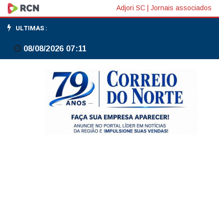
Mulher
Adjori SC
|
Jornais associados
é
ULTIMAS :
vítima
08/08/2026 07:11
de
sequestro
relâmpago
e
consegue
fugir
do