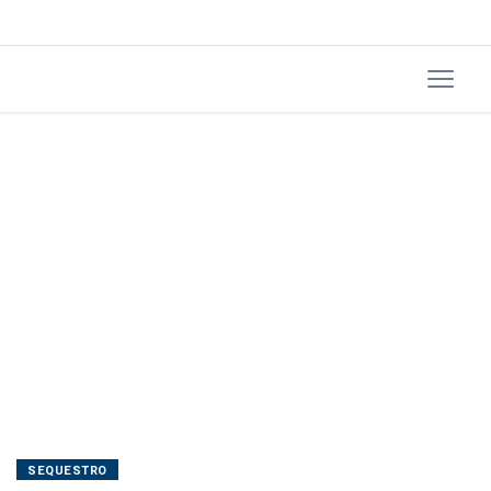
criminoso
em
Mafra
SEQUESTRO