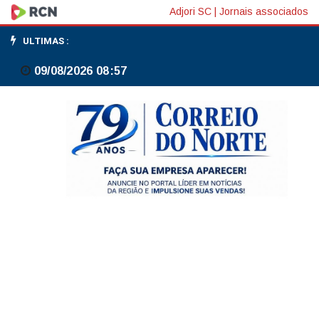
PF
Adjori SC
|
Jornais associados
recupera
ULTIMAS :
e
09/08/2026 08:57
devolve
peças
sacras
levadas
de
igreja
do