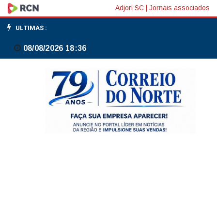
Justiça
Adjori SC
|
Jornais associados
suspende
ULTIMAS :
construção
08/08/2026 18:36
da
Times
Square
paulistana"