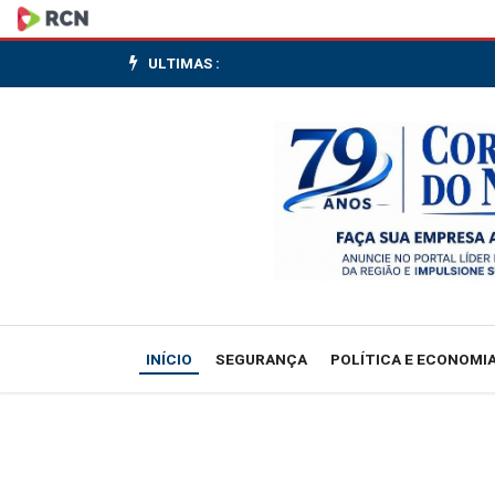
Motociclista
fica
ULTIMAS :
ferida
após
colisão
com
carro
no
INÍCIO
SEGURANÇA
POLÍTICA E ECONOMI
Centro
de