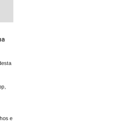
na
desta
pp,
lhos e