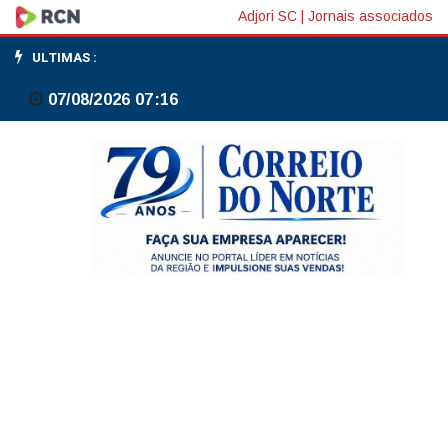
Fux
Adjori SC
|
Jornais associados
nega
ULTIMAS :
pedido
07/08/2026 07:16
de
Douglas
Ruas
para
assumir
governo
interino