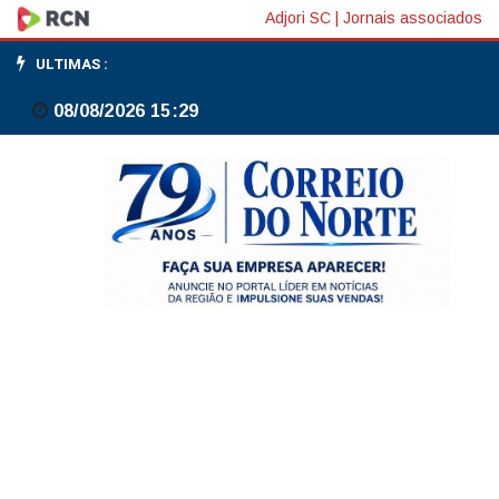
Motorista
Adjori SC
|
Jornais associados
sai
ULTIMAS :
ilesa
08/08/2026 15:29
após
carro
capotar
às
margens
da
BR-