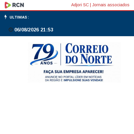
Incêndio
Adjori SC
|
Jornais associados
atinge
ULTIMAS :
quarto
06/08/2026 21:53
de
residência
em
Três
Barras