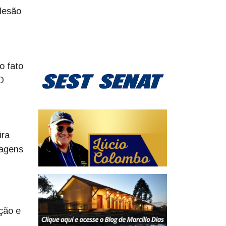
 lesão
o fato
O
ira
magens
ção e