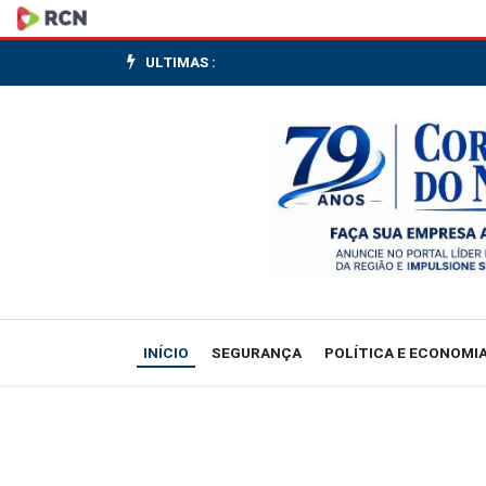
Júri
do
ULTIMAS :
caso
Henry
chega
ao
8º
dia
INÍCIO
SEGURANÇA
POLÍTICA E ECONOMI
e
é