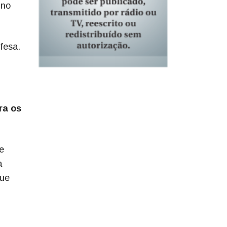
 no
efesa.
ra os
e
a
que