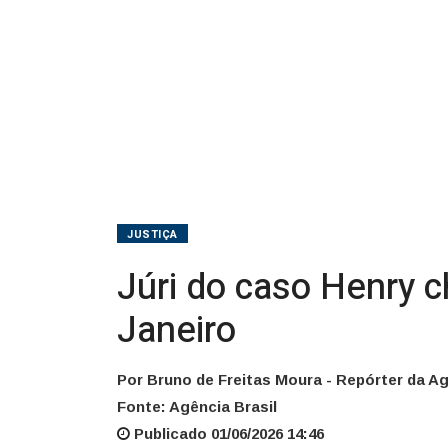
o
mais
longo
do
Rio
de
JUSTIÇA
Janeiro
Júri do caso Henry c
Janeiro
Por Bruno de Freitas Moura - Repórter da Ag
Fonte: Agência Brasil
Publicado 01/06/2026 14:46