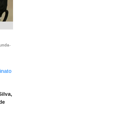
gunda-
inato
ilva,
de