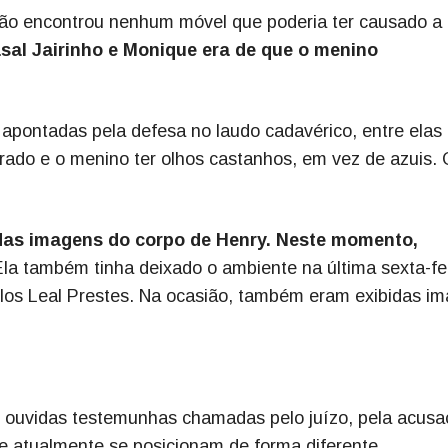
, não encontrou nenhum móvel que poderia ter causado a
sal Jairinho e Monique era de que o menino
pontadas pela defesa no laudo cadavérico, entre elas 
rrado e o menino ter olhos castanhos, em vez de azuis. 
das imagens do corpo de Henry. Neste momento,
la também tinha deixado o ambiente na última sexta-fe
arlos Leal Prestes. Na ocasião, também eram exibidas i
m ouvidas testemunhas chamadas pelo juízo, pela acusa
ue atualmente se posicionam de forma diferente.