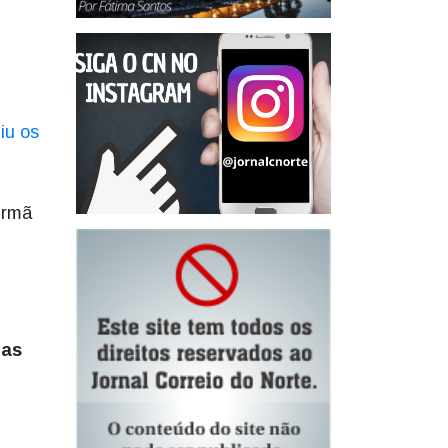
iu os
irmã
 as