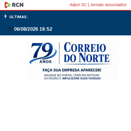
TSE
Adjori SC
|
Jornais associados
mantém
ULTIMAS :
condenação
06/08/2026 18:52
de
Claudio
Castro
à
inelegibilidade