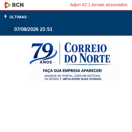
Acidente
Adjori SC
|
Jornais associados
de
ULTIMAS :
trânsito
07/08/2026 23:51
com
danos
materiais
é
registrado
em
Papanduva