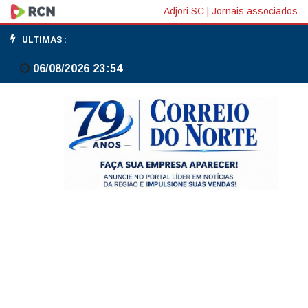
Fachin
Adjori SC
|
Jornais associados
autoriza
ULTIMAS :
AGU
06/08/2026 23:54
a
defender
Moraes
em
processo
nos
EUA