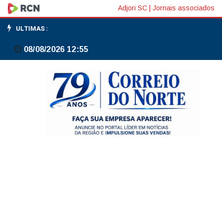
STJ:
Adjori SC
|
Jornais associados
estado
ULTIMAS :
de
08/08/2026 12:55
SP
deve
ter
protocolo
para
atuar
em