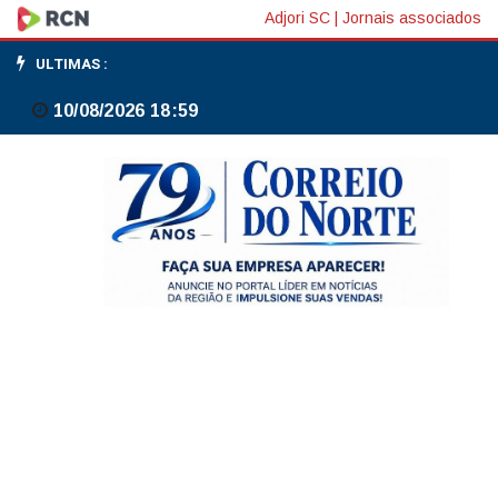
Jovem
Adjori SC
|
Jornais associados
motociclista
ULTIMAS :
fica
10/08/2026 18:59
ferido
após
colisão
com
carro
em
Mafra