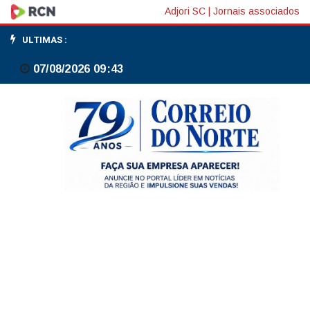
Idosa
Adjori SC
|
Jornais associados
de
ULTIMAS :
88
07/08/2026 09:43
anos
tem
casa
invadida
e
celular
roubado