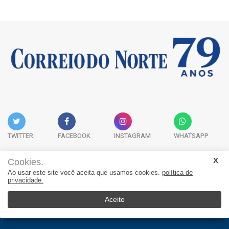
TWITTER
FACEBOOK
INSTAGRAM
WHATSAPP
Cookies.
Ao usar este site você aceita que usamos cookies.
política de
Acervo Digital
Fale Conosco
Quem Somos
privacidade.
JORNAL CORREIO DO NORTE - Whatsapp: 47 9 8865-7880
Aceito
© 2026, Jornal Correio do Norte. Todos os direitos reservados