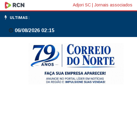
Corte
Adjori SC
|
Jornais associados
da
ULTIMAS :
Itália
06/08/2026 02:15
manda
refazer
julgamento
sobre
extradição
de
Zambelli