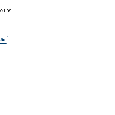
tou os
são