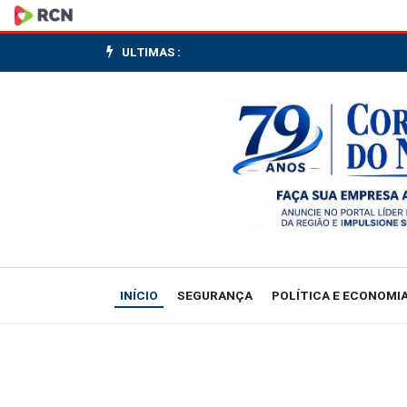
Motociclista
fica
ULTIMAS :
ferido
após
colisão
com
carro
no
INÍCIO
SEGURANÇA
POLÍTICA E ECONOMI
Centro
de