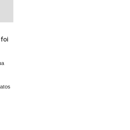
foi
ua
latos