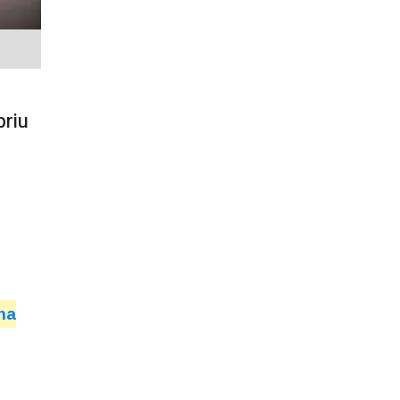
riu
ma