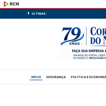
Suspeito
de
ULTIMAS :
feminicídio
é
preso
pela
Polícia
Militar
INÍCIO
SEGURANÇA
POLÍTICA E ECONOMI
após
crime