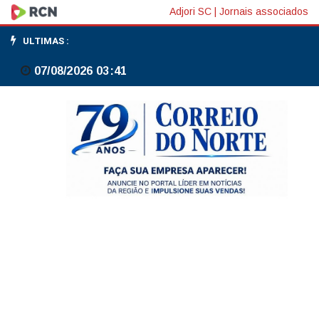
Homem
Adjori SC
|
Jornais associados
é
ULTIMAS :
indiciado
07/08/2026 03:41
por
aliciar
e
chantagear
criança
de
12