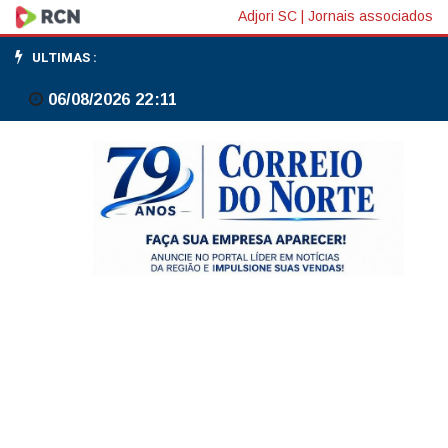
PGR
Adjori SC
|
Jornais associados
pede
ULTIMAS :
que
06/08/2026 22:11
Flávio
Bolsonaro
seja
ouvido
por
calúnia
contra