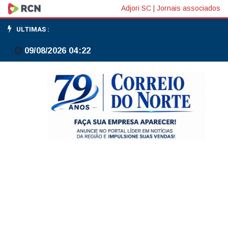
Exército
Adjori SC
|
Jornais associados
entrega
ULTIMAS :
armas
09/08/2026 04:22
de
Bolsonaro
à
PF
e
informa
falta