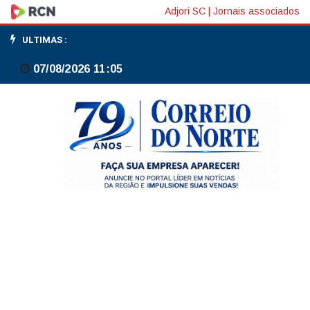
Polícia
Adjori SC
|
Jornais associados
Federal
ULTIMAS :
deflagra
07/08/2026 11:05
6ª
fase
da
Operação
Unha
e
Carne,