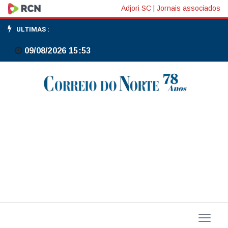
No
Adjori SC
|
Jornais associados
verão,
ULTIMAS :
Canoinhas
09/08/2026 15:53
mostra
que
a
erva-
mate
vai
além