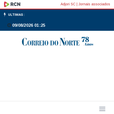
Nota
Adjori SC
|
Jornais associados
de
ULTIMAS :
Esclarecimento:
09/08/2026 01:25
Prefeitura
de
Três
Barras