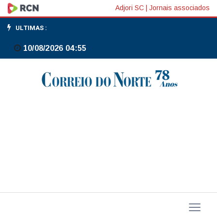
Programa
Adjori SC
|
Jornais associados
Moeda
ULTIMAS :
Ouro
10/08/2026 04:55
Verde
bate
recorde
na
primeira
edição
de