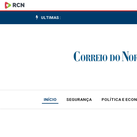
IPTU
2026
ULTIMAS :
de
Canoinhas
já
está
disponível
INÍCIO
SEGURANÇA
POLÍTICA E ECO