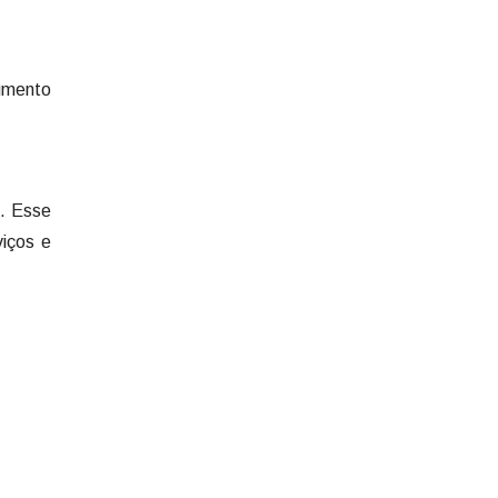
cumento
o. Esse
viços e