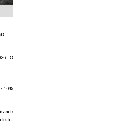
ão
026. O
de 10%
licando
to: