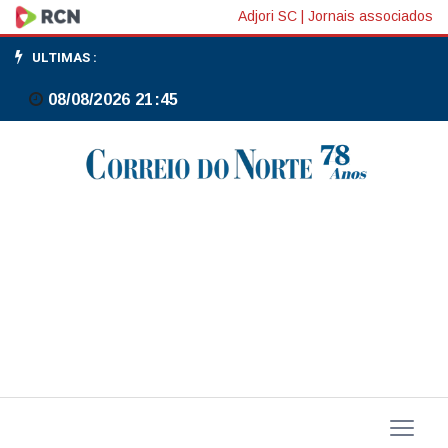
Calorão
Adjori SC
|
Jornais associados
de
ULTIMAS :
até
08/08/2026 21:45
36°C
atinge
Canoinhas
antes
da
chegada
de