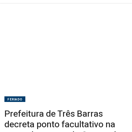
terça
de
Carnaval;
serviços
essenciais
seguem
normalizados
FERIADO
Prefeitura de Três Barras
decreta ponto facultativo na