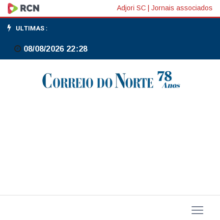
Prefeitura
Adjori SC
|
Jornais associados
de
ULTIMAS :
Três
08/08/2026 22:28
Barras
decreta
ponto
facultativo
na
segunda
e