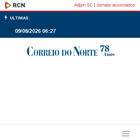
Carnaval
Adjori SC
|
Jornais associados
terá
ULTIMAS :
variação
09/08/2026 06:27
de
temperaturas
e
temporais
em
Santa
Catarina